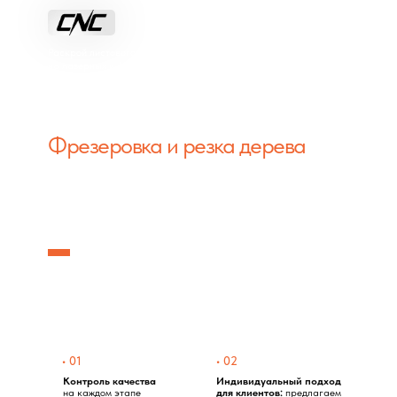
+7 (926) 115-59-97
+7 (926) 588-87-70
Раскрой листового материала
на лазерных и фрезерных
Дмитров, пр. Красная
станках с ЧПУ
Гора, 11/1
Фрезеровка и резка дерева
на заказ
в Дмитрове
с высоким качеством
Предлагаем услуги фрезерного раскроя
и резки дерева по технологии 2D и 3D на
немецких станках с ЧПУ
• 01
• 02
Контроль качества
Индивидуальный подход
на каждом этапе
для клиентов:
предлагаем