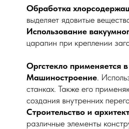
Обработка хлорсодержащ
выделяет ядовитые вещества
Использование вакуумног
царапин при креплении заго
Оргстекло применяется в
Машиностроение
. Исполь
станках. Также его применя
создания внутренних перего
Строительство и архитек
различные элементы констру