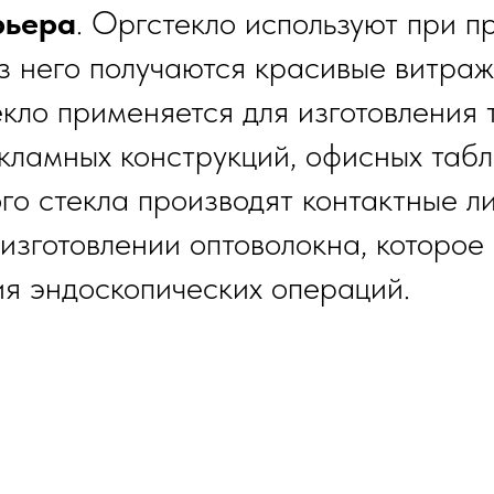
рьера
. Оргстекло используют при п
из него получаются красивые витраж
екло применяется для изготовления 
ламных конструкций, офисных табли
ого стекла производят контактные л
зготовлении оптоволокна, которое 
ия эндоскопических операций.