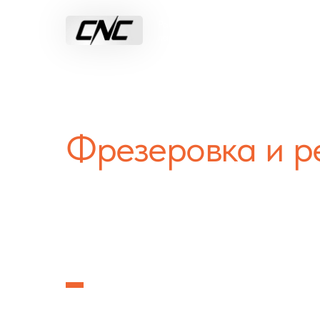
Раскрой листового материала на
лазерных и фрезерных станках с Ч
Главная
Фрезеровка
Лазерная резка
Фрезеровка и р
на заказ
в Дмит
с высоким каче
Предлагаем услуги фрезерного раскроя и ре
оргстекла (акрила) на немецких станках с Ч