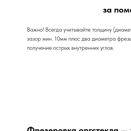
за пом
Важно! Всегда учитывайте толщину (диаме
зазор мин. 10мм плюс два диаметра фрез
получение острых внутренних углов.
Фрезеровка оргстекла
— э