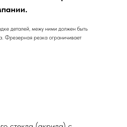
мпании.
адке деталей, межу ними должен быть
ка. Фрезерная резка ограничивает
о стекла (акрила) с