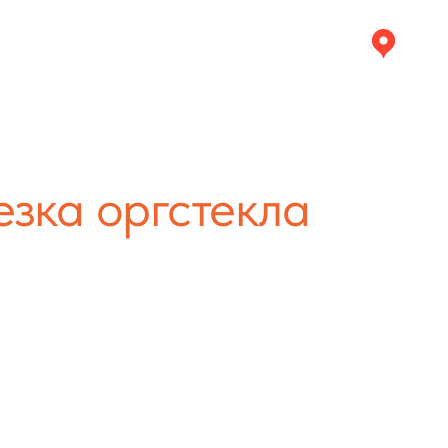
Дмитро
plastcom-d@yandex.ru
+7 (926) 588-87-70
ПУ
+7 (926) 115-59-97
Электронная почта
Пн. – Пт
О нас
Статьи
Контакты
езка оргстекла
рове
ством
зки
ПУ