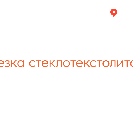
Дмитро
plastcom-d@yandex.ru
+7 (926) 588-87-70
ПУ
+7 (926) 115-59-97
Электронная почта
Пн. – Пт
О нас
Статьи
Контакты
зка стеклотекстолит
трове
ством
зки
У