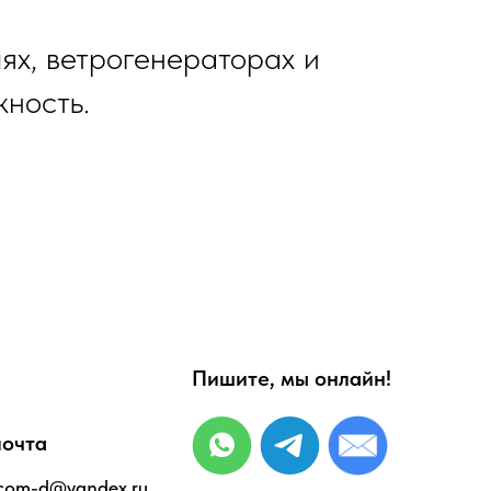
ях, ветрогенераторах и
жность.
Пишите, мы онлайн!
почта
tcom-d@yandex.ru