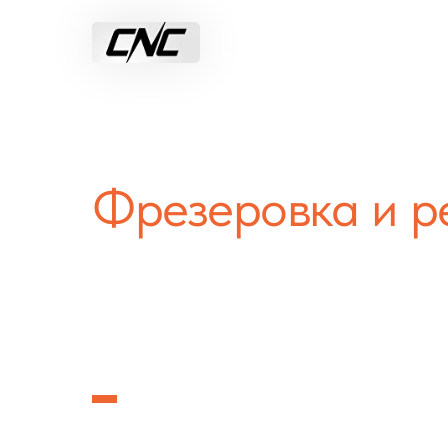
Раскрой листового материала на
лазерных и фрезерных станках с Ч
Главная
Фрезеровка
Лазерная резка
Фрезеровка и ре
под заказ
в Дми
с высоким каче
Предлагаем услуги фрезерного раскроя и ре
стеклотекстолита на немецких станках с ЧП