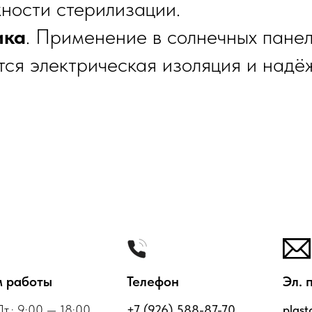
ности стерилизации.
ика
. Применение в солнечных панел
ется электрическая изоляция и надё
 работы
Телефон
Эл. 
Пт.: 9:00 — 18:00
+7 (926) 588-87-70
plas