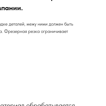
мпании.
адке деталей, межу ними должен быть
ка. Фрезерная резка ограничивает
материал обрабатывается